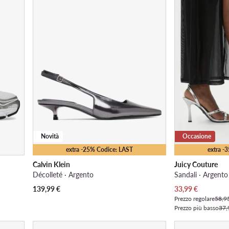
Novità
Occasione
extra -25% Codice: LAST
extra -
Calvin Klein
Juicy Couture
Décolleté · Argento
Sandali · Argento
Prezzo attuale
139,99
€
33,99
€
Prezzo regolare
58,9
Prezzo più basso
37,