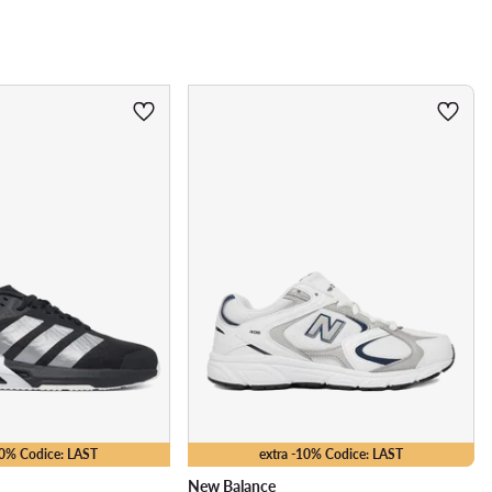
10% Codice: LAST
extra -10% Codice: LAST
New Balance