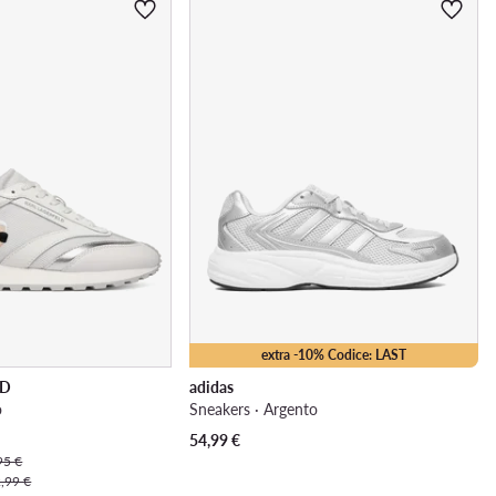
extra -10% Codice: LAST
LD
adidas
o
Sneakers · Argento
54,99
€
95 €
,99 €