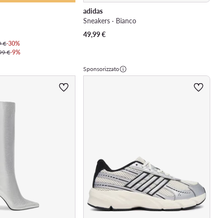
adidas
Sneakers · Bianco
49,99
€
9 €
-30%
99 €
-9%
Sponsorizzato