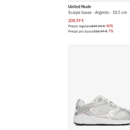
United Nude
Scarpe basse · Argento · 10.5 cm
Prezzo attuale
208,99
€
Prezzo regolare
349,95 €
-40%
Prezzo più basso
226,99 €
-7%