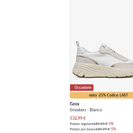
Occasione
extra -25% Codice: LAST
Geox
Sneakers · Bianco
Prezzo attuale
132,99
€
Prezzo regolare
139,99 €
-5%
Prezzo più basso
139,99 €
-5%