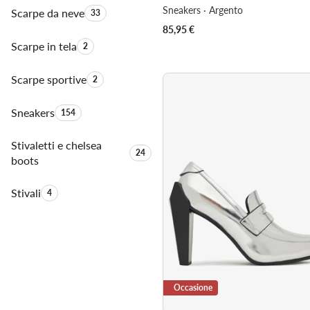
Sneakers · Argento
Scarpe da neve
Quantità di prodotti:
33
85,95
€
Scarpe in tela
Quantità di prodotti:
2
Scarpe sportive
Quantità di prodotti:
2
Sneakers
Quantità di prodotti:
154
Stivaletti e chelsea
Quantità di prodotti:
24
boots
Stivali
Quantità di prodotti:
4
Occasione