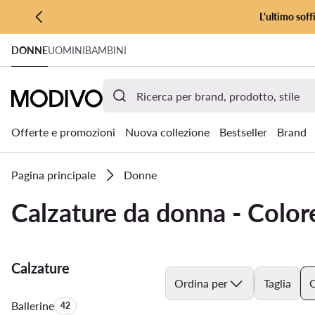
L'ultimo soff
VAI AL CONTENUTO PRINCIPALE
DONNE
UOMINI
BAMBINI
VAI ALLA RICERCA
Offerte e promozioni
Nuova collezione
Bestseller
Brand
Pagina principale
Donne
Calzature da donna - Color
Calzature
Ordina per
Taglia
C
Ballerine
Quantità di prodotti:
42