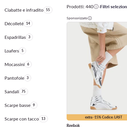
Prodotti: 440
·
Filtri selezion
Ciabatte e infradito
Quantità di prodotti:
55
Sponsorizzato
Décolleté
Quantità di prodotti:
14
Espadrillas
Quantità di prodotti:
3
Loafers
Quantità di prodotti:
5
Mocassini
Quantità di prodotti:
6
Pantofole
Quantità di prodotti:
3
Sandali
Quantità di prodotti:
75
Scarpe basse
Quantità di prodotti:
9
extra -15% Codice: LAST
Scarpe con tacco
Quantità di prodotti:
13
Reebok