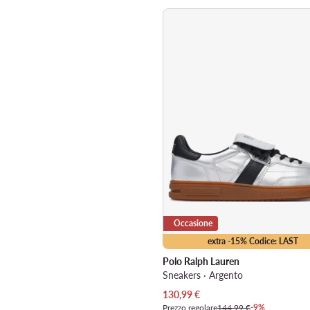
Occasione
extra -15% Codice: LAST
Polo Ralph Lauren
Sneakers · Argento
Prezzo attuale
130,99
€
Prezzo regolare
144,99 €
-9%