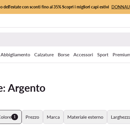
io dell'estate con sconti fino al 35% Scopri i migliori capi estivi
DONNA
Abbigliamento
Calzature
Borse
Accessori
Sport
Premiu
e: Argento
olore
Prezzo
Marca
Materiale esterno
Larghezza
1