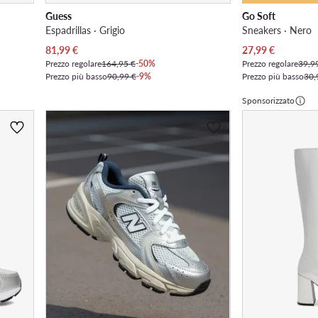
Guess
Go Soft
Espadrillas · Grigio
Sneakers · Nero
Prezzo attuale
Prezzo attuale
81,99
€
27,99
€
Prezzo regolare
164,95 €
-50%
Prezzo regolare
39,9
Prezzo più basso
90,99 €
-9%
Prezzo più basso
30,
Sponsorizzato