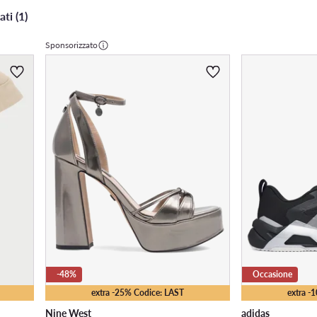
ati (1)
Sponsorizzato
-48%
Occasione
extra -25% Codice: LAST
extra -
Nine West
adidas