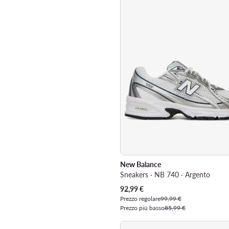
New Balance
Sneakers · NB 740 · Argento
Prezzo attuale
92,99
€
Prezzo regolare
99,99 €
Prezzo più basso
85,99 €