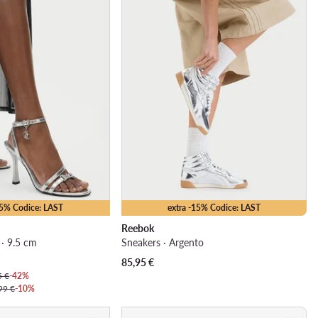
35% Codice: LAST
extra -15% Codice: LAST
Reebok
 · 9.5 cm
Sneakers · Argento
85,95
€
5 €
-42%
99 €
-10%