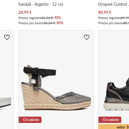
Sandali · Argento · 12 cm
Prezzo attuale
Prezzo attuale
28,99
€
80,99
€
Prezzo regolare
56,24 €
-48%
Prezzo regolare
89,9
Prezzo più basso
56,24 €
-48%
Prezzo più basso
89,
Occasione
Occasione
extra -