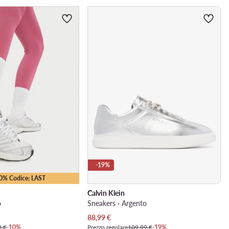
-19%
10% Codice: LAST
Calvin Klein
o
Sneakers · Argento
Prezzo attuale
88,99
€
9 €
-10%
Prezzo regolare
109,99 €
-19%