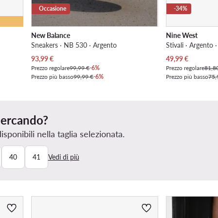
Occasione
-34%
New Balance
Nine West
Sneakers · NB 530 · Argento
Stivali · Argento 
Prezzo attuale
Prezzo attuale
93,99
€
49,99
€
Prezzo regolare
99,99 €
-6%
Prezzo regolare
81,8
Prezzo più basso
99,99 €
-6%
Prezzo più basso
75,
 cercando?
ponibili nella taglia selezionata.
40
41
Vedi di più