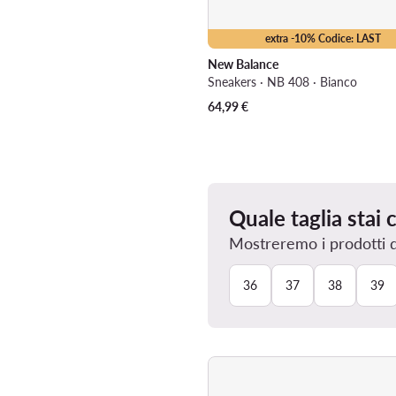
extra -10% Codice: LAST
New Balance
Sneakers · NB 408 · Bianco
64,99
€
Quale taglia stai
Mostreremo i prodotti dis
36
37
38
39