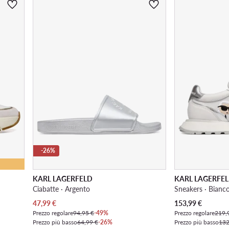
-26%
KARL LAGERFELD
KARL LAGERFE
Ciabatte · Argento
Sneakers · Bianc
Prezzo attuale
Prezzo attuale
47,99
€
153,99
€
Prezzo regolare
94,95 €
-49%
Prezzo regolare
219,
Prezzo più basso
64,99 €
-26%
Prezzo più basso
132