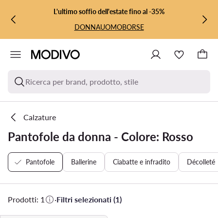
VAI AL CONTENUTO PRINCIPALE
VAI ALLA RICERCA
L'ultimo soffio dell'estate fino al -35%
DONNA
UOMO
BORSE
Ricerca per brand, prodotto, stile
Calzature
Pantofole da donna - Colore: Rosso
Pantofole
Ballerine
Ciabatte e infradito
Décolleté
Prodotti: 1
·
Filtri selezionati (1)