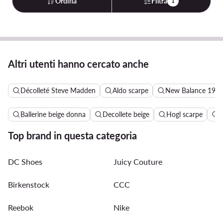
Ordina
Filtra
1
Altri utenti hanno cercato anche
Décolleté Steve Madden
Aldo scarpe
New Balance 190
Ballerine beige donna
Decollete beige
Hogl scarpe
J
Top brand in questa categoria
DC Shoes
Juicy Couture
Birkenstock
CCC
Reebok
Nike