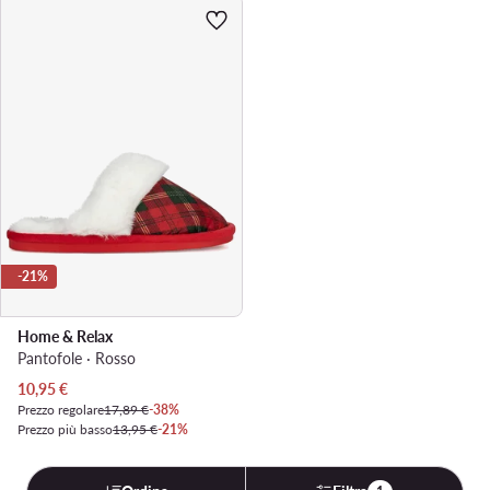
-21%
Home & Relax
Pantofole · Rosso
Prezzo attuale
10,95
€
Prezzo regolare
17,89 €
-38%
Prezzo più basso
13,95 €
-21%