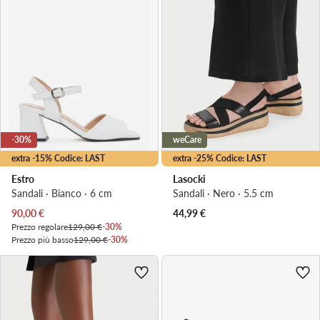
-30%
weCare
extra -15% Codice: LAST
extra -25% Codice: LAST
Estro
Lasocki
Sandali · Bianco · 6 cm
Sandali · Nero · 5.5 cm
Prezzo attuale
90,00
€
44,99
€
Prezzo regolare
129,00 €
-30%
Prezzo più basso
129,00 €
-30%