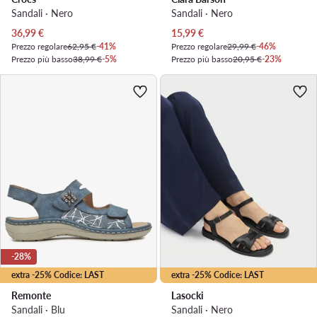
Sandali · Nero
Sandali · Nero
Prezzo attuale
Prezzo attuale
36,99
€
15,99
€
Prezzo regolare
62,95 €
-41%
Prezzo regolare
29,99 €
-46%
Prezzo più basso
38,99 €
-5%
Prezzo più basso
20,95 €
-23%
-28%
extra -25% Codice: LAST
extra -25% Codice: LAST
Remonte
Lasocki
Sandali · Blu
Sandali · Nero