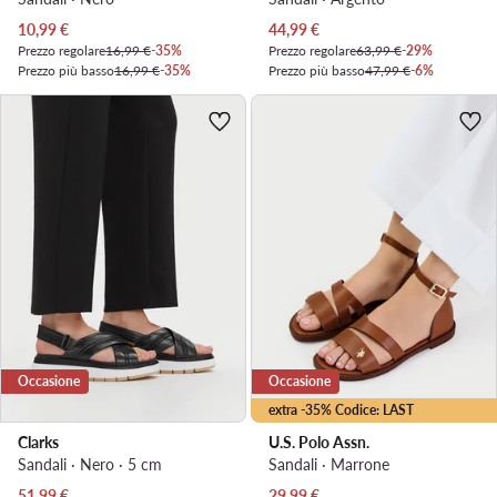
Prezzo attuale
Prezzo attuale
10,99
€
44,99
€
Prezzo regolare
16,99 €
-35%
Prezzo regolare
63,99 €
-29%
Prezzo più basso
16,99 €
-35%
Prezzo più basso
47,99 €
-6%
Occasione
Occasione
extra -35% Codice: LAST
Clarks
U.S. Polo Assn.
Sandali · Nero · 5 cm
Sandali · Marrone
Prezzo attuale
Prezzo attuale
51,99
€
29,99
€