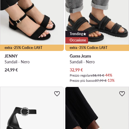
Trending
Occasione
extra -25% Codice: LAST
extra -35% Codice: LAST
JENNY
Guess Jeans
Sandali · Nero
Sandali · Nero
Prezzo attuale
24,99
€
32,99
€
Prezzo regolare
58,95 €
-44%
Prezzo più basso
37,99 €
-13%