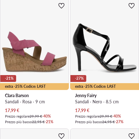
-21%
-27%
extra -25% Codice: LAST
extra -25% Codice: LAST
Clara Barson
Jenny Fairy
Sandali · Rosa · 9 cm
Sandali · Nero · 8.5 cm
Prezzo attuale
Prezzo attuale
17,99
€
17,99
€
Prezzo regolare
29,99 €
-40%
Prezzo regolare
29,99 €
-40%
Prezzo più basso
22,95 €
-21%
Prezzo più basso
24,95 €
-27%