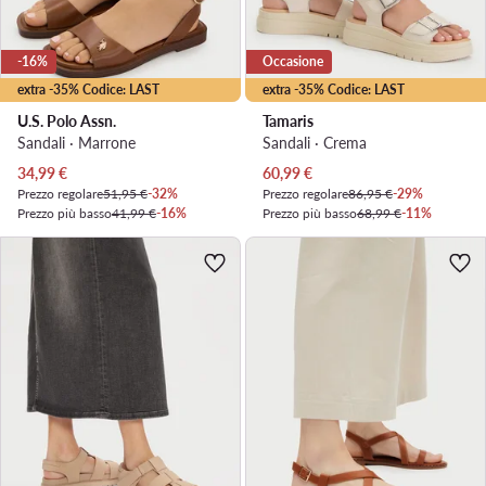
-16%
Occasione
extra -35% Codice: LAST
extra -35% Codice: LAST
U.S. Polo Assn.
Tamaris
Sandali · Marrone
Sandali · Crema
Prezzo attuale
Prezzo attuale
34,99
€
60,99
€
Prezzo regolare
51,95 €
-32%
Prezzo regolare
86,95 €
-29%
Prezzo più basso
41,99 €
-16%
Prezzo più basso
68,99 €
-11%