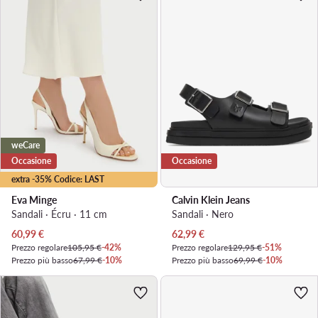
weCare
Occasione
Occasione
extra -35% Codice: LAST
Eva Minge
Calvin Klein Jeans
Sandali · Écru · 11 cm
Sandali · Nero
Prezzo attuale
Prezzo attuale
60,99
€
62,99
€
Prezzo regolare
105,95 €
-42%
Prezzo regolare
129,95 €
-51%
Prezzo più basso
67,99 €
-10%
Prezzo più basso
69,99 €
-10%