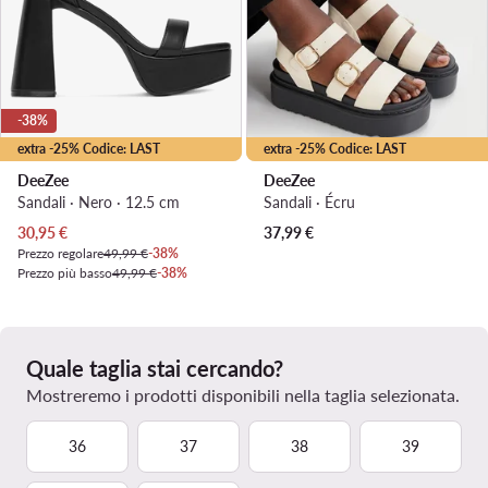
-38%
extra -25% Codice: LAST
extra -25% Codice: LAST
DeeZee
DeeZee
Sandali · Nero · 12.5 cm
Sandali · Écru
Prezzo attuale
30,95
€
37,99
€
Prezzo regolare
49,99 €
-38%
Prezzo più basso
49,99 €
-38%
Quale taglia stai cercando?
Mostreremo i prodotti disponibili nella taglia selezionata.
36
37
38
39