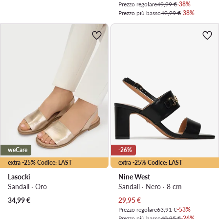
Prezzo regolare
49,99 €
-38%
Prezzo più basso
49,99 €
-38%
weCare
-26%
extra -25% Codice: LAST
extra -25% Codice: LAST
Lasocki
Nine West
Sandali · Oro
Sandali · Nero · 8 cm
Prezzo attuale
34,99
€
29,95
€
Prezzo regolare
63,91 €
-53%
Prezzo più basso
40,95 €
-26%