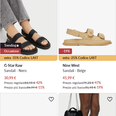
Trending
Occasione
-19%
extra -35% Codice: LAST
extra -25% Codice: LAST
G-Star Raw
Nine West
Sandali · Nero
Sandali · Beige
Prezzo attuale
Prezzo attuale
30,99
€
41,99
€
Prezzo regolare
53,95 €
-42%
Prezzo regolare
79,25 €
-47%
Prezzo più basso
34,99 €
-11%
Prezzo più basso
51,95 €
-19%