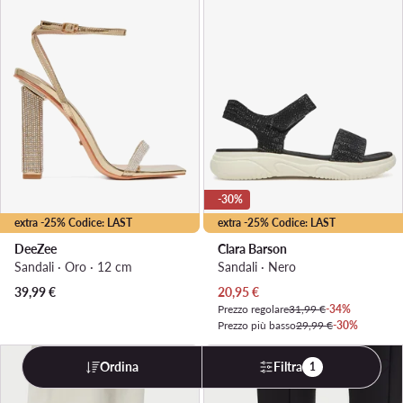
-30%
extra -25% Codice: LAST
extra -25% Codice: LAST
DeeZee
Clara Barson
Sandali · Oro · 12 cm
Sandali · Nero
Prezzo attuale
39,99
€
20,95
€
Prezzo regolare
31,99 €
-34%
Prezzo più basso
29,99 €
-30%
Ordina
Filtra
1