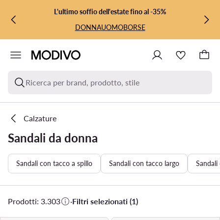
VAI AL CONTENUTO PRINCIPALE
VAI ALLA RICERCA
L'ultimo soffio dell'estate fino al -35%
DONNA
UOMO
BORSE
Ricerca per brand, prodotto, stile
Calzature
Sandali da donna
Sandali con tacco a spillo
Sandali con tacco largo
Sandali
Prodotti: 3.303
·
Filtri selezionati (1)