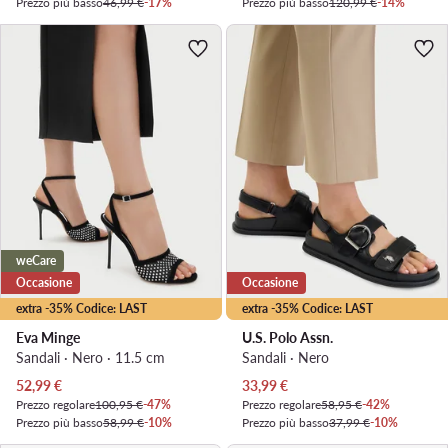
Prezzo più basso
46,99 €
-17%
Prezzo più basso
120,99 €
-14%
weCare
Occasione
Occasione
extra -35% Codice: LAST
extra -35% Codice: LAST
Eva Minge
U.S. Polo Assn.
Sandali · Nero · 11.5 cm
Sandali · Nero
Prezzo attuale
Prezzo attuale
52,99
€
33,99
€
Prezzo regolare
100,95 €
-47%
Prezzo regolare
58,95 €
-42%
Prezzo più basso
58,99 €
-10%
Prezzo più basso
37,99 €
-10%