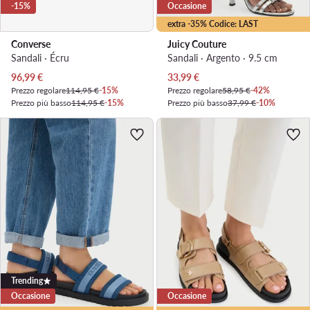
-15%
Occasione
extra -35% Codice: LAST
Converse
Juicy Couture
Sandali · Écru
Sandali · Argento · 9.5 cm
Prezzo attuale
Prezzo attuale
96,99
€
33,99
€
Prezzo regolare
114,95 €
-15%
Prezzo regolare
58,95 €
-42%
Prezzo più basso
114,95 €
-15%
Prezzo più basso
37,99 €
-10%
Trending
Occasione
Occasione