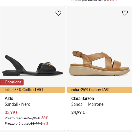
Occasione
extra -35% Codice: LAST
extra -25% Codice: LAST
Aldo
Clara Barson
Sandali · Nero
Sandali · Marrone
Prezzo attuale
35,99
€
24,99
€
Prezzo regolare
56,95 €
-36%
Prezzo più basso
38,99 €
-7%