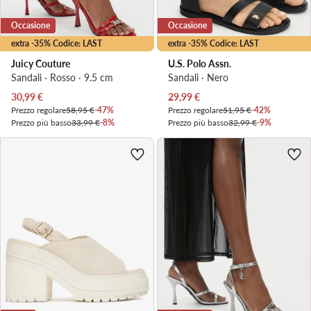
Occasione
Occasione
extra -35% Codice: LAST
extra -35% Codice: LAST
Juicy Couture
U.S. Polo Assn.
Sandali · Rosso · 9.5 cm
Sandali · Nero
Prezzo attuale
Prezzo attuale
30,99
€
29,99
€
Prezzo regolare
58,95 €
-47%
Prezzo regolare
51,95 €
-42%
Prezzo più basso
33,99 €
-8%
Prezzo più basso
32,99 €
-9%