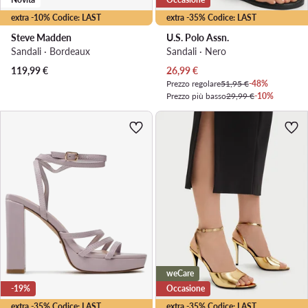
extra -10% Codice: LAST
extra -35% Codice: LAST
Steve Madden
U.S. Polo Assn.
Sandali · Bordeaux
Sandali · Nero
Prezzo attuale
119,99
€
26,99
€
Prezzo regolare
51,95 €
-48%
Prezzo più basso
29,99 €
-10%
weCare
-19%
Occasione
extra -35% Codice: LAST
extra -35% Codice: LAST