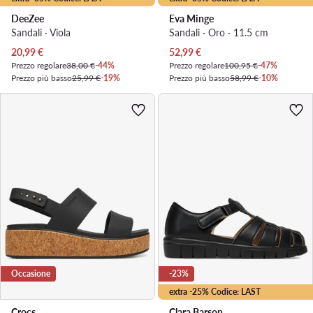
DeeZee
Eva Minge
Sandali · Viola
Sandali · Oro · 11.5 cm
Prezzo attuale
Prezzo attuale
20,99
€
52,99
€
Prezzo regolare
38,00 €
-44%
Prezzo regolare
100,95 €
-47%
Prezzo più basso
25,99 €
-19%
Prezzo più basso
58,99 €
-10%
Occasione
-23%
extra -25% Codice: LAST
Crocs
Clara Barson