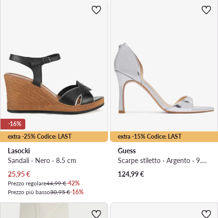
-16%
extra -25% Codice: LAST
extra -15% Codice: LAST
Lasocki
Guess
Sandali · Nero · 8.5 cm
Scarpe stiletto · Argento · 9.5 cm
Prezzo attuale
25,95
€
124,99
€
Prezzo regolare
44,99 €
-42%
Prezzo più basso
30,95 €
-16%