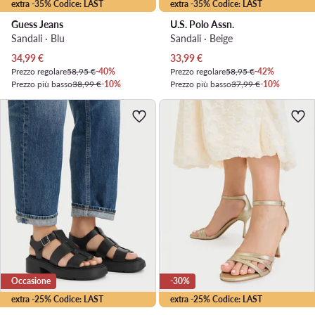
extra -35% Codice: LAST
extra -35% Codice: LAST
Guess Jeans
U.S. Polo Assn.
Sandali · Blu
Sandali · Beige
Prezzo attuale
Prezzo attuale
34,99
€
33,99
€
Prezzo regolare
58,95 €
-40%
Prezzo regolare
58,95 €
-42%
Prezzo più basso
38,99 €
-10%
Prezzo più basso
37,99 €
-10%
Occasione
-30%
extra -25% Codice: LAST
extra -25% Codice: LAST