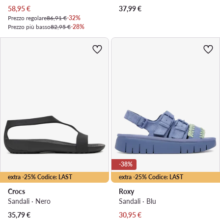
Prezzo attuale
58,95
€
37,99
€
Prezzo regolare
86,91 €
-32%
Prezzo più basso
82,95 €
-28%
-38%
extra -25% Codice: LAST
extra -25% Codice: LAST
Crocs
Roxy
Sandali · Nero
Sandali · Blu
Prezzo attuale
35,79
€
30,95
€