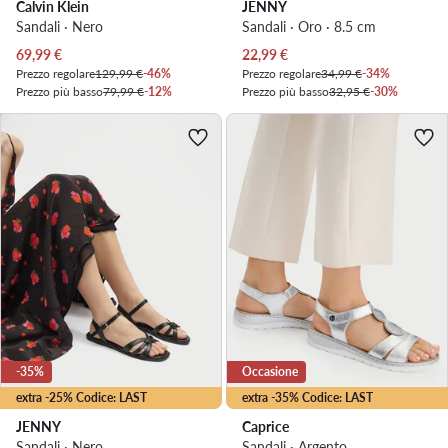
Calvin Klein
JENNY
Sandali · Nero
Sandali · Oro · 8.5 cm
Prezzo attuale
Prezzo attuale
69,99
€
22,99
€
Prezzo regolare
129,99 €
-46%
Prezzo regolare
34,99 €
-34%
Prezzo più basso
79,99 €
-12%
Prezzo più basso
32,95 €
-30%
-35%
Occasione
extra -25% Codice: LAST
extra -35% Codice: LAST
JENNY
Caprice
Sandali · Nero
Sandali · Argento