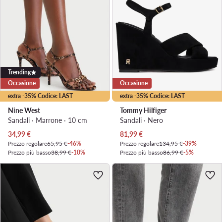
Trending
Occasione
Occasione
extra -35% Codice: LAST
extra -35% Codice: LAST
Nine West
Tommy Hilfiger
Sandali · Marrone · 10 cm
Sandali · Nero
Prezzo attuale
Prezzo attuale
34,99
€
81,99
€
Prezzo regolare
65,95 €
-46%
Prezzo regolare
134,95 €
-39%
Prezzo più basso
38,99 €
-10%
Prezzo più basso
86,99 €
-5%