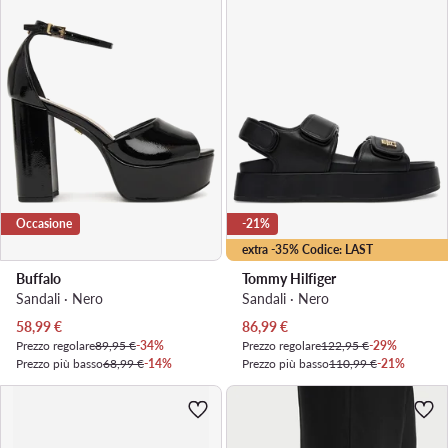
Occasione
-21%
extra -35% Codice: LAST
Buffalo
Tommy Hilfiger
Sandali · Nero
Sandali · Nero
Prezzo attuale
Prezzo attuale
58,99
€
86,99
€
Prezzo regolare
89,95 €
-34%
Prezzo regolare
122,95 €
-29%
Prezzo più basso
68,99 €
-14%
Prezzo più basso
110,99 €
-21%