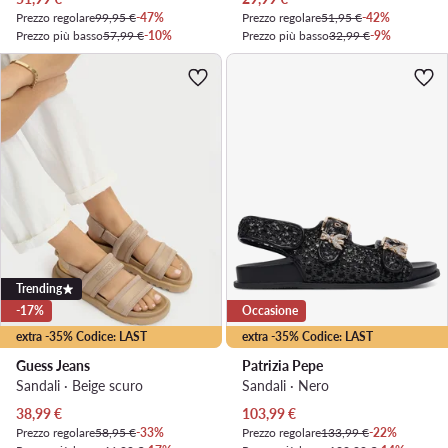
Prezzo regolare
99,95 €
-47%
Prezzo regolare
51,95 €
-42%
Prezzo più basso
57,99 €
-10%
Prezzo più basso
32,99 €
-9%
Trending
-17%
Occasione
extra -35% Codice: LAST
extra -35% Codice: LAST
Guess Jeans
Patrizia Pepe
Sandali · Beige scuro
Sandali · Nero
Prezzo attuale
Prezzo attuale
38,99
€
103,99
€
Prezzo regolare
58,95 €
-33%
Prezzo regolare
133,99 €
-22%