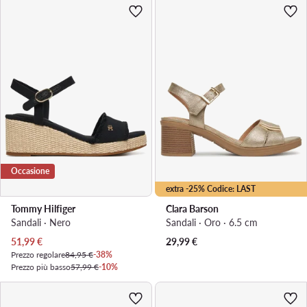
Occasione
extra -25% Codice: LAST
Tommy Hilfiger
Clara Barson
Sandali · Nero
Sandali · Oro · 6.5 cm
Prezzo attuale
51,99
€
29,99
€
Prezzo regolare
84,95 €
-38%
Prezzo più basso
57,99 €
-10%