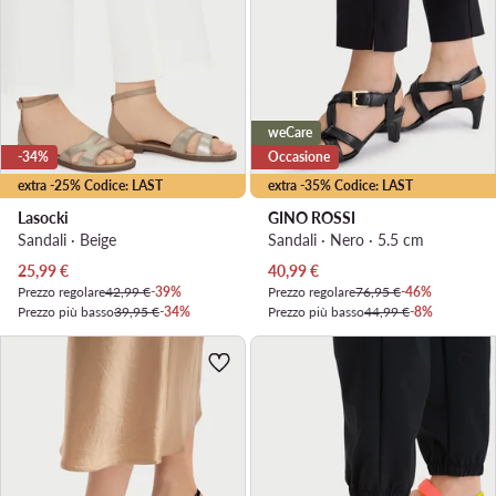
weCare
-34%
Occasione
extra -25% Codice: LAST
extra -35% Codice: LAST
Lasocki
GINO ROSSI
Sandali · Beige
Sandali · Nero · 5.5 cm
Prezzo attuale
Prezzo attuale
25,99
€
40,99
€
Prezzo regolare
42,99 €
-39%
Prezzo regolare
76,95 €
-46%
Prezzo più basso
39,95 €
-34%
Prezzo più basso
44,99 €
-8%