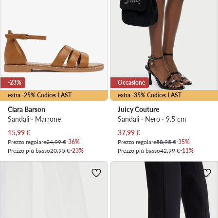
-23%
Occasione
extra -25% Codice: LAST
extra -35% Codice: LAST
Clara Barson
Juicy Couture
Sandali · Marrone
Sandali · Nero · 9.5 cm
Prezzo attuale
Prezzo attuale
15,99
€
37,99
€
Prezzo regolare
24,99 €
-36%
Prezzo regolare
58,95 €
-35%
Prezzo più basso
20,95 €
-23%
Prezzo più basso
42,99 €
-11%