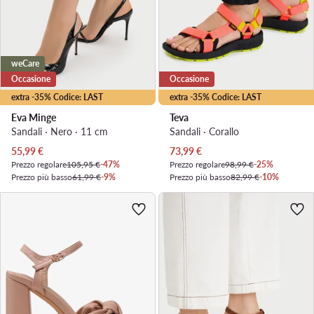
weCare
Occasione
Occasione
extra -35% Codice: LAST
extra -35% Codice: LAST
Eva Minge
Teva
Sandali · Nero · 11 cm
Sandali · Corallo
Prezzo attuale
Prezzo attuale
55,99
€
73,99
€
Prezzo regolare
105,95 €
-47%
Prezzo regolare
98,99 €
-25%
Prezzo più basso
61,99 €
-9%
Prezzo più basso
82,99 €
-10%