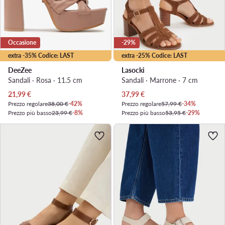
Occasione
-29%
extra -35% Codice: LAST
extra -25% Codice: LAST
DeeZee
Lasocki
Sandali · Rosa · 11.5 cm
Sandali · Marrone · 7 cm
Prezzo attuale
Prezzo attuale
21,99
€
37,99
€
Prezzo regolare
38,00 €
-42%
Prezzo regolare
57,99 €
-34%
Prezzo più basso
23,99 €
-8%
Prezzo più basso
53,95 €
-29%