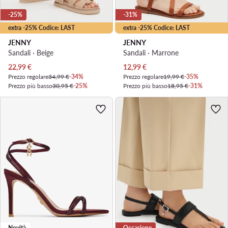
-25%
-31%
extra -25% Codice: LAST
extra -25% Codice: LAST
JENNY
JENNY
Sandali · Beige
Sandali · Marrone
Prezzo attuale
Prezzo attuale
22,99
€
12,99
€
Prezzo regolare
34,99 €
-34%
Prezzo regolare
19,99 €
-35%
Prezzo più basso
30,95 €
-25%
Prezzo più basso
18,95 €
-31%
Novità
Occasione