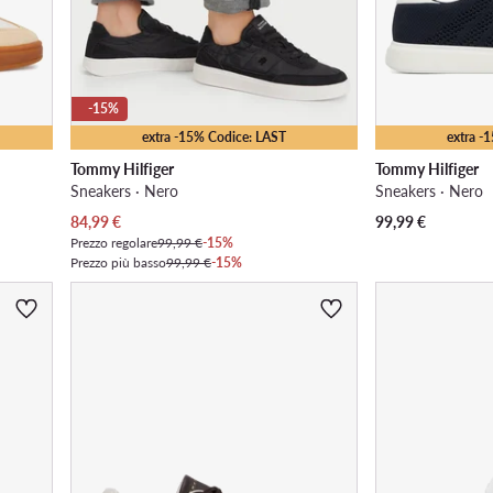
-15%
extra -15% Codice: LAST
extra -
Tommy Hilfiger
Tommy Hilfiger
Sneakers · Nero
Sneakers · Nero
Prezzo attuale
84,99
€
99,99
€
Prezzo regolare
99,99 €
-15%
Prezzo più basso
99,99 €
-15%