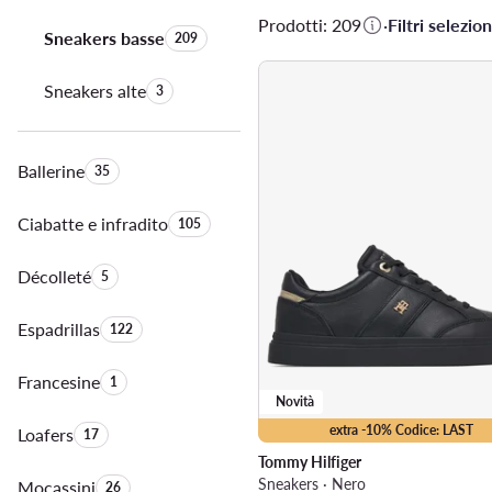
Prodotti: 209
·
Filtri selezion
Sneakers basse
Quantità di prodotti:
209
Sneakers alte
Quantità di prodotti:
3
Ballerine
Quantità di prodotti:
35
Ciabatte e infradito
Quantità di prodotti:
105
Décolleté
Quantità di prodotti:
5
Espadrillas
Quantità di prodotti:
122
Francesine
Quantità di prodotti:
1
Novità
extra -10% Codice: LAST
Loafers
Quantità di prodotti:
17
Tommy Hilfiger
Sneakers · Nero
Mocassini
Quantità di prodotti:
26