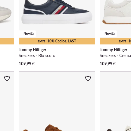
Novità
Novità
extra -10% Codice: LAST
extra -
Tommy Hilfiger
Tommy Hilfiger
Sneakers · Blu scuro
Sneakers · Crem
109,99
€
109,99
€