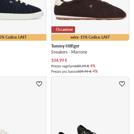
Occasione
15% Codice: LAST
extra -15% Codice: LAST
Tommy Hilfiger
Sneakers · Marrone
Prezzo attuale
104,99
€
Prezzo regolare
109,99 €
-4%
Prezzo più basso
109,99 €
-4%