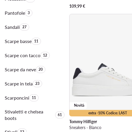
109,99
€
Pantofole
Quantità di prodotti:
3
Sandali
Quantità di prodotti:
27
Scarpe basse
Quantità di prodotti:
11
Scarpe con tacco
Quantità di prodotti:
12
Scarpe da neve
Quantità di prodotti:
20
Scarpe in tela
Quantità di prodotti:
23
Scarponcini
Quantità di prodotti:
11
Novità
Stivaletti e chelsea
extra -10% Codice: LAST
Quantità di prodotti:
61
boots
Tommy Hilfiger
Sneakers · Bianco
Stivali
Quantità di prodotti:
12