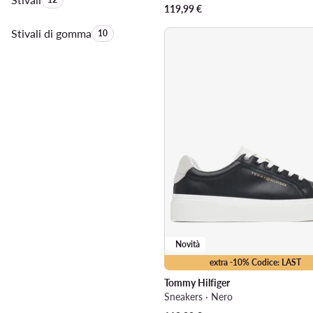
119,99
€
Stivali di gomma
Quantità di prodotti:
10
Novità
extra -10% Codice: LAST
Tommy Hilfiger
Sneakers · Nero