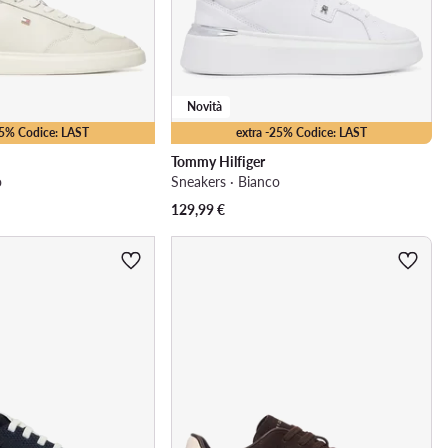
Novità
15% Codice: LAST
extra -25% Codice: LAST
Tommy Hilfiger
o
Sneakers · Bianco
129,99
€