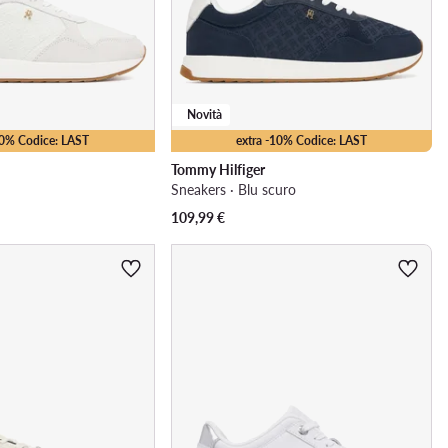
Novità
10% Codice: LAST
extra -10% Codice: LAST
Tommy Hilfiger
a
Sneakers · Blu scuro
109,99
€