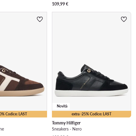
109,99
€
Novità
10% Codice: LAST
extra -25% Codice: LAST
Tommy Hilfiger
ne
Sneakers · Nero