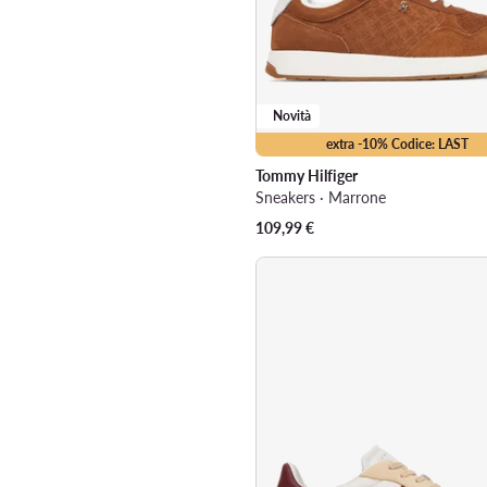
Novità
extra -10% Codice: LAST
Tommy Hilfiger
Sneakers · Marrone
109,99
€