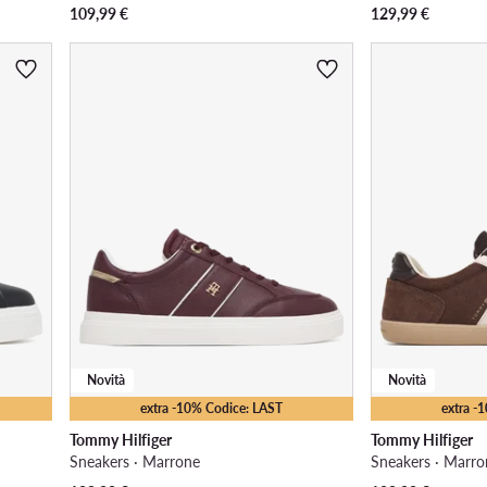
109,99
€
129,99
€
Novità
Novità
extra -10% Codice: LAST
extra -
Tommy Hilfiger
Tommy Hilfiger
Sneakers · Marrone
Sneakers · Marro