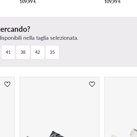
109,99
€
109,99
€
 cercando?
ponibili nella taglia selezionata.
41
38
42
35