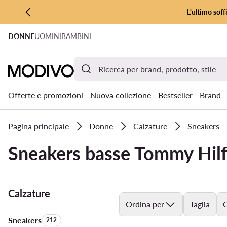
L'ultimo soff
VAI AL CONTENUTO PRINCIPALE
DONNE
UOMINI
BAMBINI
VAI ALLA RICERCA
Offerte e promozioni
Nuova collezione
Bestseller
Brand
Pagina principale
Donne
Calzature
Sneakers
Sneakers basse Tommy Hilf
Calzature
Ordina per
Taglia
C
Sneakers
Quantità di prodotti:
212