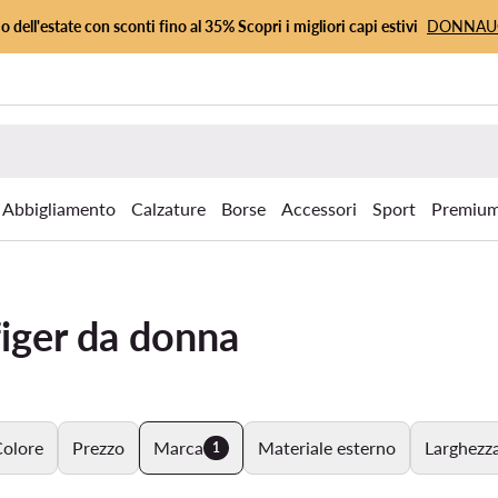
io dell'estate con sconti fino al 35% Scopri i migliori capi estivi
DONNA
Abbigliamento
Calzature
Borse
Accessori
Sport
Premiu
iger da donna
olore
Prezzo
Marca
Materiale esterno
Larghezza
1