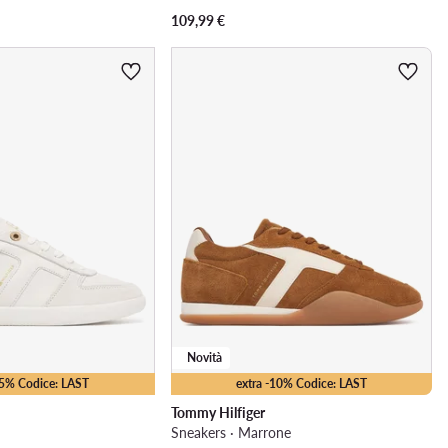
109,99
€
Novità
25% Codice: LAST
extra -10% Codice: LAST
Tommy Hilfiger
a
Sneakers · Marrone