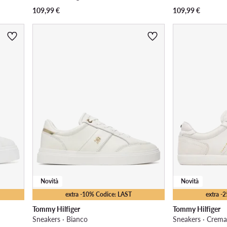
109,99
€
109,99
€
Novità
Novità
extra -10% Codice: LAST
extra -
Tommy Hilfiger
Tommy Hilfiger
Sneakers · Bianco
Sneakers · Crem