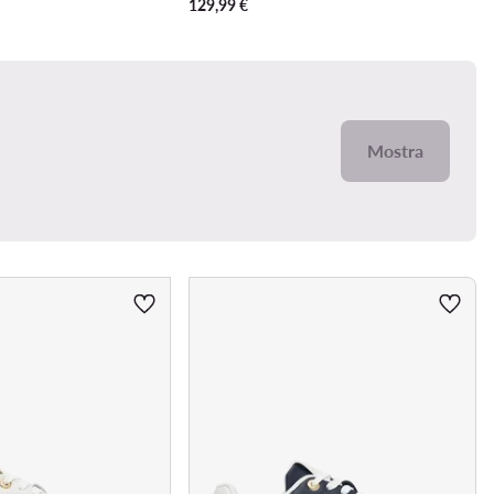
129,99
€
Mostra