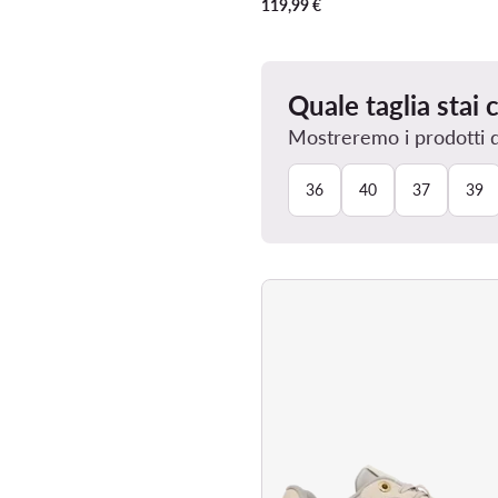
119,99
€
Quale taglia stai
Mostreremo i prodotti dis
36
40
37
39