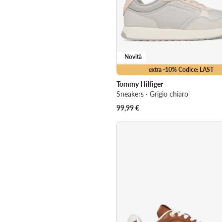
Novità
extra -10% Codice: LAST
Tommy Hilfiger
Sneakers · Grigio chiaro
99,99
€