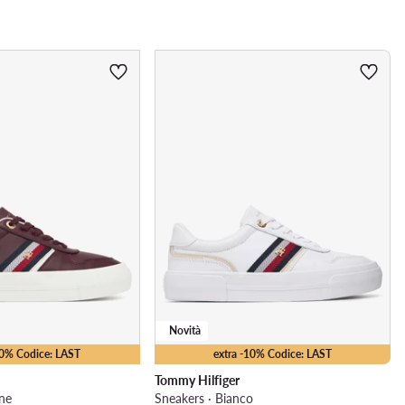
Novità
10% Codice: LAST
extra -10% Codice: LAST
Tommy Hilfiger
ne
Sneakers · Bianco