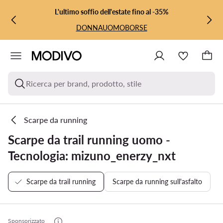
VAI AL CONTENUTO PRINCIPALE
VAI ALLA RICERCA
L'ultimo soffio dell'estate fino al -35%
DONNA
UOMO
BORSE
Ricerca per brand, prodotto, stile
Scarpe da running
Scarpe da trail running uomo -
Tecnologia: mizuno_enerzy_nxt
Scarpe da trail running
Scarpe da running sull'asfalto
Sponsorizzato