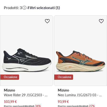
Prodotti: 3
·
Filtri selezionati (1)
Occasione
Occasione
Mizuno
Mizuno
Wave Rider 29 J1GC2503 · Scarpe running
Neo Lumina J1GJ2673 03 · Scarpe running
Prezzo attuale
Prezzo attuale
103,99
€
93,99
€
Prezzo regolare
159,95 €
-34%
Prezzo regolare
129,99 €
-27%