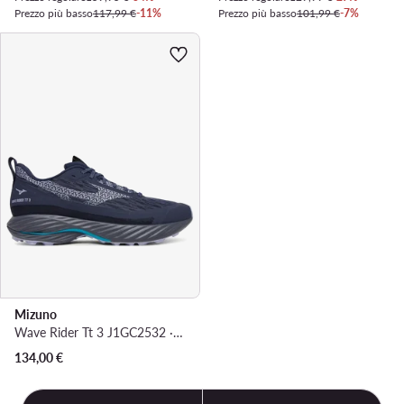
Prezzo più basso
117,99 €
-11%
Prezzo più basso
101,99 €
-7%
Mizuno
Wave Rider Tt 3 J1GC2532 · Scarpe running
134,00
€