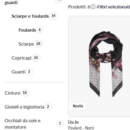
guanti
Prodotti: 6
·
Filtri selezionati
Sciarpe e foulards
Quantità di prodotti:
34
Foulards
Quantità di prodotti:
6
Sciarpe
Quantità di prodotti:
28
Copricapi
Quantità di prodotti:
26
Guanti
Quantità di prodotti:
2
Cinture
Quantità di prodotti:
18
Gioielli e bigiotteria
Quantità di prodotti:
Novità
2
Occhiali da sole e
Liu Jo
Quantità di prodotti:
1
montature
Foulard · Nero