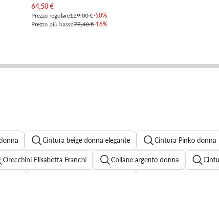
Prezzo attuale
64,50
€
Prezzo regolare
129,00 €
-50%
Prezzo più basso
77,40 €
-16%
 donna
Cintura beige donna elegante
Cintura Pinko donna
Orecchini Elisabetta Franchi
Collane argento donna
Cint
n donna
Portafoglio moschino donna
Cintura dorata donna
i Guess donna
Tommy Hilfiger portafoglio donna