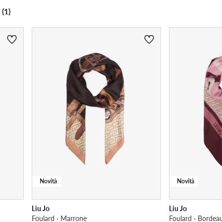
 (1)
Novità
Novità
Liu Jo
Liu Jo
Foulard · Marrone
Foulard · Bordea