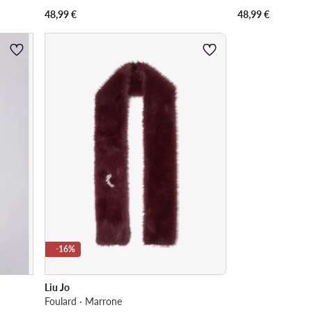
48,99
€
48,99
€
-16%
Liu Jo
Foulard · Marrone