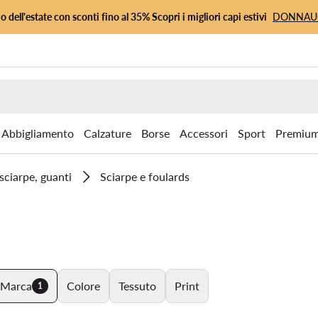
io dell'estate con sconti fino al 35% Scopri i migliori capi estivi
DONNA
Abbigliamento
Calzature
Borse
Accessori
Sport
Premiu
sciarpe, guanti
Sciarpe e foulards
Marca
Colore
Tessuto
Print
1