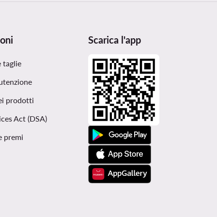
oni
Scarica l'app
 taglie
utenzione
ei prodotti
ices Act (DSA)
e premi