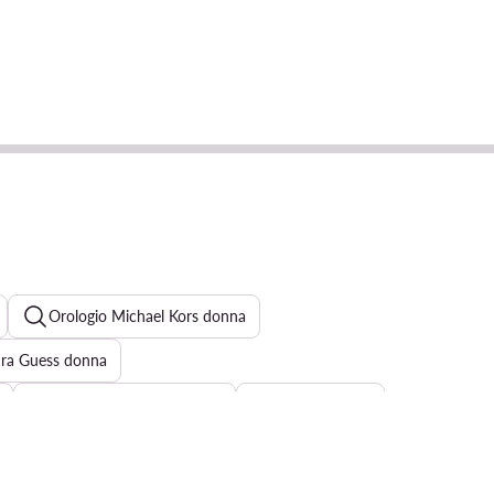
Orologio Michael Kors donna
ura Guess donna
Daniel Wellington donna
Cintura Liu Jo