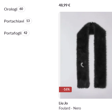
48,99
€
Orologi
Quantità di prodotti:
60
Portachiavi
Quantità di prodotti:
13
Portafogli
Quantità di prodotti:
42
-16%
Liu Jo
Foulard · Nero