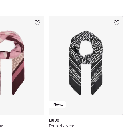
Novità
Liu Jo
ux
Foulard · Nero