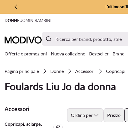
L'ultimo soff
VAI AL CONTENUTO PRINCIPALE
DONNE
UOMINI
BAMBINI
VAI ALLA RICERCA
Offerte e promozioni
Nuova collezione
Bestseller
Brand
Pagina principale
Donne
Accessori
Copricapi, 
Foulards Liu Jo da donna
Accessori
Ordina per
Prezzo
Copricapi, sciarpe,
Quantità di prodotti:
62