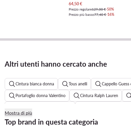
Prezzo attuale
64,50
€
Prezzo regolare
129,00 €
-50%
Prezzo più basso
77,40 €
-16%
Altri utenti hanno cercato anche
Cintura bianca donna
Tous anelli
Cappello Guess
Portafoglio donna Valentino
Cintura Ralph Lauren
Orologio donna U.S. Polo Assn.
Occhiali da sole Ray-Ba
Mostra di più
Casio donna
Elisabetta Franchi gioielli
Portachiav
Top brand in questa categoria