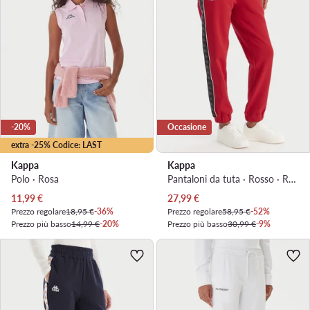
-20%
Occasione
extra -25% Codice: LAST
Kappa
Kappa
Polo · Rosa
Pantaloni da tuta · Rosso · Regular Fit
Prezzo attuale
Prezzo attuale
11,99
€
27,99
€
Prezzo regolare
18,95 €
-36%
Prezzo regolare
58,95 €
-52%
Prezzo più basso
14,99 €
-20%
Prezzo più basso
30,99 €
-9%