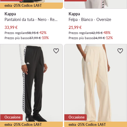
extra -25% Codice: LAST
Kappa
Kappa
Pantaloni da tuta · Nero · Regular Fit
Felpa · Bianco · Oversize
Prezzo attuale
Prezzo attuale
33,99
€
21,99
€
Prezzo regolare
58,95 €
-42%
Prezzo regolare
42,95 €
-48%
Prezzo più basso
37,99 €
-10%
Prezzo più basso
24,99 €
-12%
Occasione
Occasione
extra -25% Codice: LAST
extra -25% Codice: LAST