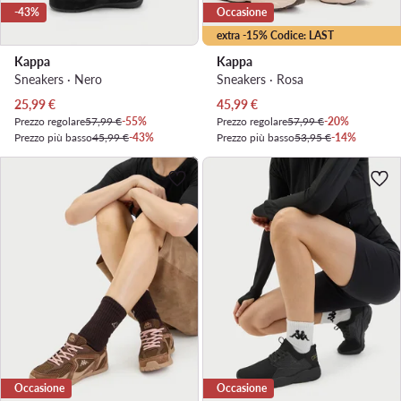
-43%
Occasione
extra -15% Codice: LAST
Kappa
Kappa
Sneakers · Nero
Sneakers · Rosa
Prezzo attuale
Prezzo attuale
25,99
€
45,99
€
Prezzo regolare
57,99 €
-55%
Prezzo regolare
57,99 €
-20%
Prezzo più basso
45,99 €
-43%
Prezzo più basso
53,95 €
-14%
Occasione
Occasione