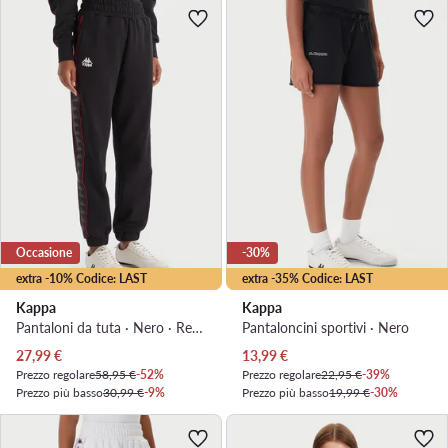
Occasione
-30%
extra -10% Codice: LAST
extra -35% Codice: LAST
Kappa
Kappa
Pantaloni da tuta · Nero · Regular Fit
Pantaloncini sportivi · Nero
Prezzo attuale
Prezzo attuale
27,99
€
13,99
€
Prezzo regolare
58,95 €
-52%
Prezzo regolare
22,95 €
-39%
Prezzo più basso
30,99 €
-9%
Prezzo più basso
19,99 €
-30%