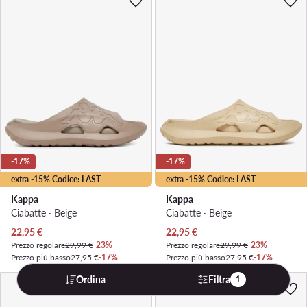
-17%
-17%
extra -15% Codice: LAST
extra -15% Codice: LAST
Kappa
Kappa
Ciabatte · Beige
Ciabatte · Beige
Prezzo attuale
Prezzo attuale
22,95
€
22,95
€
Prezzo regolare
29,99 €
-23%
Prezzo regolare
29,99 €
-23%
Prezzo più basso
27,95 €
-17%
Prezzo più basso
27,95 €
-17%
Ordina
Filtra
1