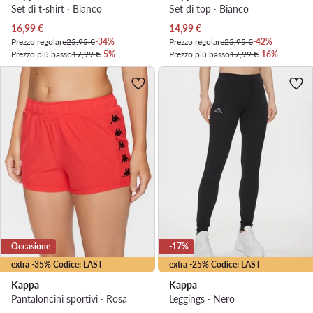
Set di t-shirt · Bianco
Set di top · Bianco
Prezzo attuale
Prezzo attuale
16,99
€
14,99
€
Prezzo regolare
25,95 €
-34%
Prezzo regolare
25,95 €
-42%
Prezzo più basso
17,99 €
-5%
Prezzo più basso
17,99 €
-16%
Occasione
-17%
extra -35% Codice: LAST
extra -25% Codice: LAST
Kappa
Kappa
Pantaloncini sportivi · Rosa
Leggings · Nero