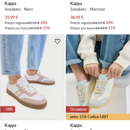
Kappa
Kappa
Sneakers · Nero
Sneakers · Marrone
Prezzo attuale
Prezzo attuale
31,99
€
38,99
€
Prezzo regolare
39,99 €
-20%
Prezzo regolare
54,99 €
-29%
Prezzo più basso
37,95 €
-15%
Prezzo più basso
43,99 €
-11%
-18%
Occasione
extra -15% Codice: LAST
Kappa
Kappa