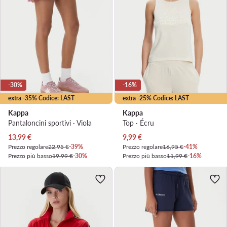
-30%
-16%
extra -35% Codice: LAST
extra -25% Codice: LAST
Kappa
Kappa
Pantaloncini sportivi · Viola
Top · Écru
Prezzo attuale
Prezzo attuale
13,99
€
9,99
€
Prezzo regolare
22,95 €
-39%
Prezzo regolare
16,95 €
-41%
Prezzo più basso
19,99 €
-30%
Prezzo più basso
11,99 €
-16%