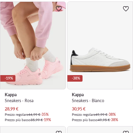
-19%
-38%
Kappa
Kappa
Sneakers · Rosa
Sneakers · Bianco
Prezzo attuale
Prezzo attuale
28,99
€
30,95
€
Prezzo regolare
44,99 €
-35%
Prezzo regolare
49,99 €
-38%
Prezzo più basso
35,99 €
-19%
Prezzo più basso
49,95 €
-38%