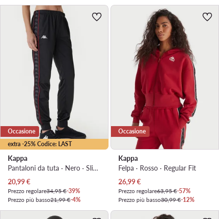
Occasione
Occasione
extra -25% Codice: LAST
Kappa
Kappa
Pantaloni da tuta · Nero · Slim Fit
Felpa · Rosso · Regular Fit
Prezzo attuale
Prezzo attuale
20,99
€
26,99
€
Prezzo regolare
34,95 €
-39%
Prezzo regolare
63,95 €
-57%
Prezzo più basso
21,99 €
-4%
Prezzo più basso
30,99 €
-12%