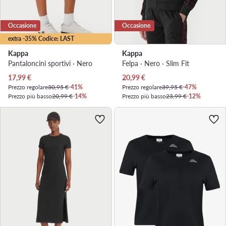
Occasione
Occasione
extra -35% Codice: LAST
Kappa
Kappa
Pantaloncini sportivi · Nero
Felpa · Nero · Slim Fit
Prezzo attuale
Prezzo attuale
17,99
€
20,99
€
Prezzo regolare
30,95 €
-41%
Prezzo regolare
39,95 €
-47%
Prezzo più basso
20,99 €
-14%
Prezzo più basso
23,99 €
-12%