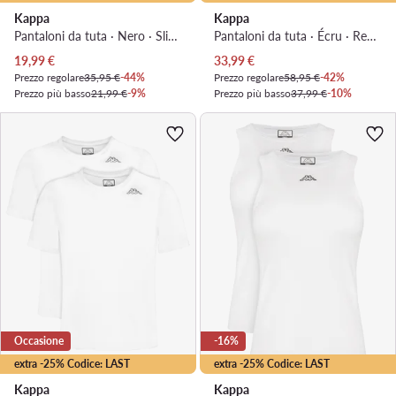
Kappa
Kappa
Pantaloni da tuta · Nero · Slim Fit
Pantaloni da tuta · Écru · Regular Fit
Prezzo attuale
Prezzo attuale
19,99
€
33,99
€
Prezzo regolare
35,95 €
-44%
Prezzo regolare
58,95 €
-42%
Prezzo più basso
21,99 €
-9%
Prezzo più basso
37,99 €
-10%
Occasione
-16%
extra -25% Codice: LAST
extra -25% Codice: LAST
Kappa
Kappa