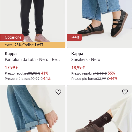
Occasione
-44%
extra -25% Codice: LAST
Kappa
Kappa
Pantaloni da tuta · Nero · Regular Fit
Sneakers · Nero
Prezzo attuale
Prezzo attuale
17,99
€
18,99
€
Prezzo regolare
30,95 €
-41%
Prezzo regolare
42,99 €
-55%
Prezzo più basso
20,99 €
-14%
Prezzo più basso
33,99 €
-44%