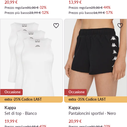
Prezzo attuale
Prezzo attuale
20,99
€
13,99
€
Prezzo regolare
31,00 €
-32%
Prezzo regolare
25,00 €
-44%
Prezzo più basso
23,99 €
-12%
Prezzo più basso
16,99 €
-17%
Occasione
Occasione
extra -25% Codice: LAST
extra -35% Codice: LAST
Kappa
Kappa
Set di top · Bianco
Pantaloncini sportivi · Nero
Prezzo attuale
Prezzo attuale
19,99
€
20,99
€
Prezzo regolare
34,95 €
-42%
Prezzo regolare
31,00 €
-32%