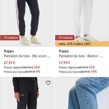
Occasione
Occasione
extra -25% Codice: LAST
Kappa
Kappa
Pantaloni da tuta · Blu scuro · Regular Fit
Pantaloni da tuta · Bianco · Regular Fit
Prezzo attuale
Prezzo attuale
27,99
€
17,99
€
Prezzo regolare
58,95 €
-52%
Prezzo regolare
30,95 €
-41%
Prezzo più basso
30,99 €
-9%
Prezzo più basso
20,99 €
-14%