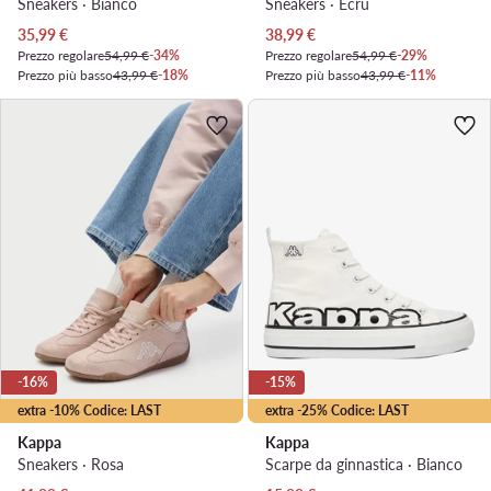
Sneakers · Bianco
Sneakers · Écru
Prezzo attuale
Prezzo attuale
35,99
€
38,99
€
Prezzo regolare
54,99 €
-34%
Prezzo regolare
54,99 €
-29%
Prezzo più basso
43,99 €
-18%
Prezzo più basso
43,99 €
-11%
-16%
-15%
extra -10% Codice: LAST
extra -25% Codice: LAST
Kappa
Kappa
Sneakers · Rosa
Scarpe da ginnastica · Bianco