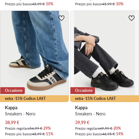
Prezzo più basso
45,99 €
-10%
Prezzo più basso
45,99 €
-10%
Occasione
Occasione
extra -15% Codice: LAST
extra -15% Codice: LAST
Kappa
Kappa
Sneakers · Nero
Sneakers · Nero
Prezzo attuale
Prezzo attuale
38,99
€
39,99
€
Prezzo regolare
54,99 €
-29%
Prezzo regolare
49,99 €
-20%
Prezzo più basso
43,99 €
-11%
Prezzo più basso
46,95 €
-14%