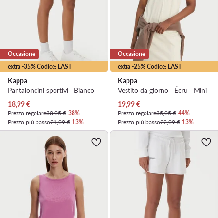
Occasione
Occasione
extra -35% Codice: LAST
extra -25% Codice: LAST
Kappa
Kappa
Pantaloncini sportivi · Bianco
Vestito da giorno · Écru · Mini
Prezzo attuale
Prezzo attuale
18,99
€
19,99
€
Prezzo regolare
30,95 €
-38%
Prezzo regolare
35,95 €
-44%
Prezzo più basso
21,99 €
-13%
Prezzo più basso
22,99 €
-13%