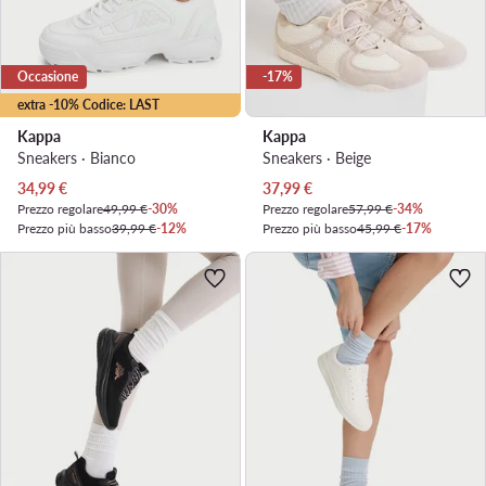
Occasione
-17%
extra -10% Codice: LAST
Kappa
Kappa
Sneakers · Bianco
Sneakers · Beige
Prezzo attuale
Prezzo attuale
34,99
€
37,99
€
Prezzo regolare
49,99 €
-30%
Prezzo regolare
57,99 €
-34%
Prezzo più basso
39,99 €
-12%
Prezzo più basso
45,99 €
-17%