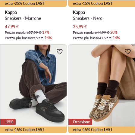
extra -25% Codice: LAST
extra -15% Codice: LAST
Kappa
Kappa
Sneakers · Marrone
Sneakers · Nero
Prezzo attuale
Prezzo attuale
47,99
€
35,99
€
Prezzo regolare
57,99 €
-17%
Prezzo regolare
44,99 €
-20%
Prezzo più basso
55,95 €
-14%
Prezzo più basso
41,95 €
-14%
-15%
Occasione
extra -15% Codice: LAST
extra -15% Codice: LAST