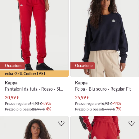
Occasione
Occasione
extra -25% Codice: LAST
Kappa
Kappa
Pantaloni da tuta · Rosso · Slim Fit
Felpa · Blu scuro · Regular Fit
Prezzo attuale
Prezzo attuale
20,99
€
25,99
€
Prezzo regolare
34,95 €
-39%
Prezzo regolare
46,95 €
-44%
Prezzo più basso
21,99 €
-4%
Prezzo più basso
27,99 €
-7%