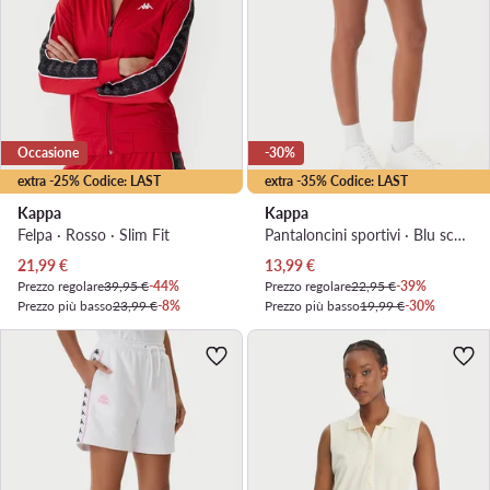
Occasione
-30%
extra -25% Codice: LAST
extra -35% Codice: LAST
Kappa
Kappa
Felpa · Rosso · Slim Fit
Pantaloncini sportivi · Blu scuro
Prezzo attuale
Prezzo attuale
21,99
€
13,99
€
Prezzo regolare
39,95 €
-44%
Prezzo regolare
22,95 €
-39%
Prezzo più basso
23,99 €
-8%
Prezzo più basso
19,99 €
-30%