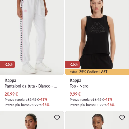
-16%
-16%
extra -25% Codice: LAST
Kappa
Kappa
Pantaloni da tuta · Bianco · Regular Fit
Top · Nero
Prezzo attuale
Prezzo attuale
20,99
€
9,99
€
Prezzo regolare
35,95 €
-41%
Prezzo regolare
16,95 €
-41%
Prezzo più basso
24,99 €
-16%
Prezzo più basso
11,99 €
-16%