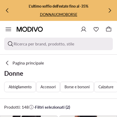
VAI AL CONTENUTO PRINCIPALE
VAI ALLA RICERCA
L'ultimo soffio dell'estate fino al -35%
DONNA
UOMO
BORSE
Ricerca per brand, prodotto, stile
Pagina principale
Donne
Abbigliamento
Accessori
Borse e borsoni
Calzature
Prodotti: 148
·
Filtri selezionati (2)