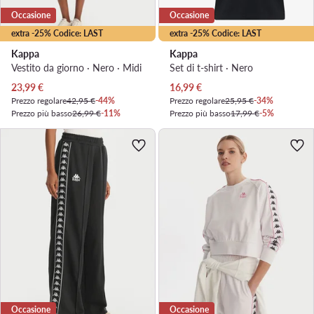
Occasione
Occasione
extra -25% Codice: LAST
extra -25% Codice: LAST
Kappa
Kappa
Vestito da giorno · Nero · Midi
Set di t-shirt · Nero
Prezzo attuale
Prezzo attuale
23,99
€
16,99
€
Prezzo regolare
42,95 €
-44%
Prezzo regolare
25,95 €
-34%
Prezzo più basso
26,99 €
-11%
Prezzo più basso
17,99 €
-5%
Occasione
Occasione