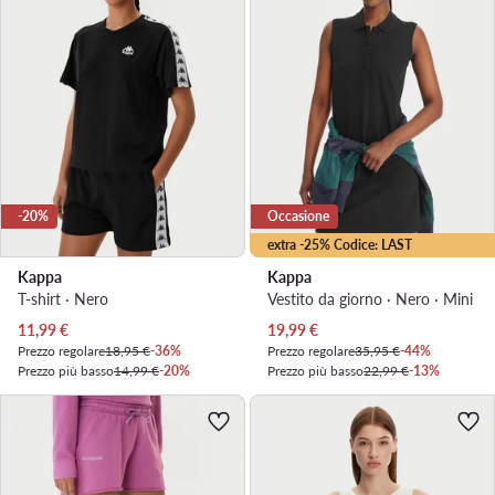
-20%
Occasione
extra -25% Codice: LAST
Kappa
Kappa
T-shirt · Nero
Vestito da giorno · Nero · Mini
Prezzo attuale
Prezzo attuale
11,99
€
19,99
€
Prezzo regolare
18,95 €
-36%
Prezzo regolare
35,95 €
-44%
Prezzo più basso
14,99 €
-20%
Prezzo più basso
22,99 €
-13%