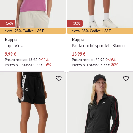
-16%
-30%
extra -25% Codice: LAST
extra -35% Codice: LAST
Kappa
Kappa
Top · Viola
Pantaloncini sportivi · Bianco
Prezzo attuale
Prezzo attuale
9,99
€
13,99
€
Prezzo regolare
16,95 €
-41%
Prezzo regolare
22,95 €
-39%
Prezzo più basso
11,99 €
-16%
Prezzo più basso
19,99 €
-30%