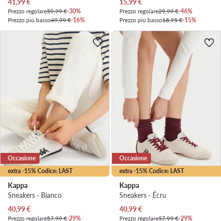
Prezzo attuale
Prezzo attuale
41,99
€
15,99
€
Prezzo regolare
59,99 €
-30%
Prezzo regolare
29,99 €
-46%
Prezzo più basso
49,99 €
-16%
Prezzo più basso
18,95 €
-15%
Occasione
Occasione
extra -15% Codice: LAST
extra -15% Codice: LAST
Kappa
Kappa
Sneakers · Bianco
Sneakers · Écru
Prezzo attuale
Prezzo attuale
40,99
€
40,99
€
Prezzo regolare
57,99 €
-29%
Prezzo regolare
57,99 €
-29%