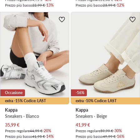
Prezzo più basso
22,99 €
-13%
Prezzo più basso
23,99 €
-12%
Occasione
-16%
extra -15% Codice: LAST
extra -10% Codice: LAST
Kappa
Kappa
Sneakers · Bianco
Sneakers · Beige
Prezzo attuale
Prezzo attuale
35,99
€
41,99
€
Prezzo regolare
44,99 €
-20%
Prezzo regolare
59,99 €
-30%
Prezzo più basso
41,95 €
-14%
Prezzo più basso
49,99 €
-16%