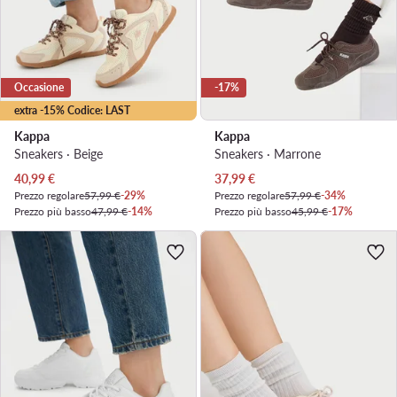
Occasione
-17%
extra -15% Codice: LAST
Kappa
Kappa
Sneakers · Beige
Sneakers · Marrone
Prezzo attuale
Prezzo attuale
40,99
€
37,99
€
Prezzo regolare
57,99 €
-29%
Prezzo regolare
57,99 €
-34%
Prezzo più basso
47,99 €
-14%
Prezzo più basso
45,99 €
-17%