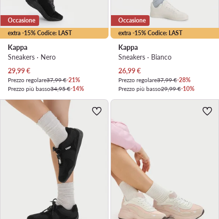
Occasione
Occasione
extra -15% Codice: LAST
extra -15% Codice: LAST
Kappa
Kappa
Sneakers · Nero
Sneakers · Bianco
Prezzo attuale
Prezzo attuale
29,99
€
26,99
€
Prezzo regolare
37,99 €
-21%
Prezzo regolare
37,99 €
-28%
Prezzo più basso
34,95 €
-14%
Prezzo più basso
29,99 €
-10%